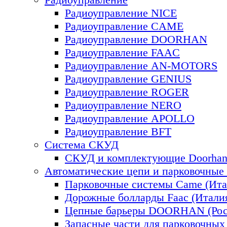
Радиоуправление NICE
Радиоуправление CAME
Радиоуправление DOORHAN
Радиоуправление FAAC
Радиоуправление AN-MOTORS
Радиоуправление GENIUS
Радиоуправление ROGER
Радиоуправление NERO
Радиоуправление APOLLO
Радиоуправление BFT
Система СКУД
СКУД и комплектующие Doorhan 
Автоматические цепи и парковочные
Парковочные системы Came (Ита
Дорожные болларды Faac (Итали
Цепные барьеры DOORHAN (Рос
Запасные части для парковочных