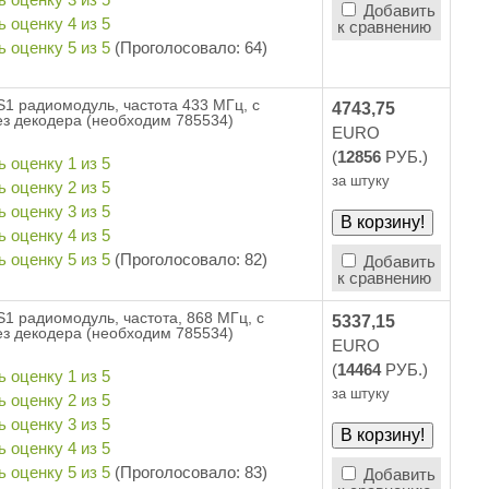
Добавить
к сравнению
(Проголосовало: 64)
1 радиомодуль, частота 433 МГц, с
4743,75
ез декодера (необходим 785534)
EURO
(
12856
РУБ.)
за штуку
(Проголосовало: 82)
Добавить
к сравнению
1 радиомодуль, частота, 868 МГц, с
5337,15
ез декодера (необходим 785534)
EURO
(
14464
РУБ.)
за штуку
(Проголосовало: 83)
Добавить