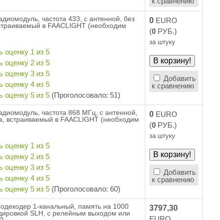
к сравнению
адиомодуль, частота 433, с антенной, без
0
EURO
встраиваемый в FAACLIGHT (необходим
(
0
РУБ.)
за штуку
Добавить
к сравнению
(Проголосовало: 51)
адиомодуль, частота 868 МГц, с антенной,
0
EURO
а, встраиваемый в FAACLIGHT (необходим
(
0
РУБ.)
за штуку
Добавить
к сравнению
(Проголосовало: 60)
одекодер 1-канальный, память на 1000
3797,30
одировкой SLH, с релейным выходом или
EURO