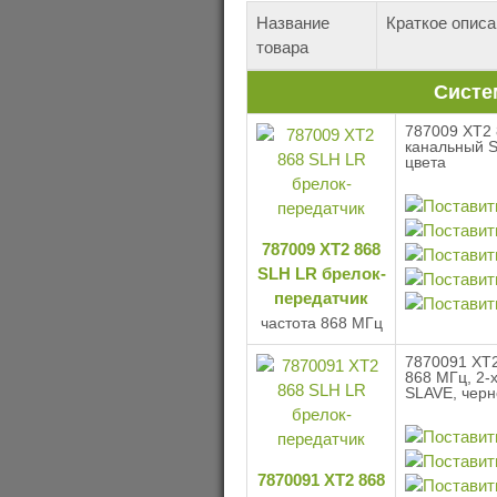
Название
Краткое описа
товара
Систе
787009 XT2 
канальный 
цвета
787009 XT2 868
SLH LR брелок-
передатчик
частота 868 МГц
7870091 XT2
868 МГц, 2-
SLAVE, черн
7870091 XT2 868