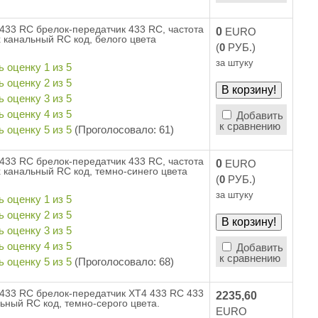
433 RC брелок-передатчик 433 RC, частота
0
EURO
х канальный RC код, белого цвета
(
0
РУБ.)
за штуку
Добавить
к сравнению
(Проголосовало: 61)
433 RC брелок-передатчик 433 RC, частота
0
EURO
х канальный RC код, темно-синего цвета
(
0
РУБ.)
за штуку
Добавить
к сравнению
(Проголосовало: 68)
433 RC брелок-передатчик XT4 433 RC 433
2235,60
ьный RC код, темно-серого цвета.
EURO