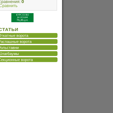
0
сравнения:
Сравнить
КУРС EURO
на сегодня
71,35
руб.
СТАТЬИ
Откатные ворота
Распашные ворота
Рольставни
Шлагбаумы
Cекционные ворота