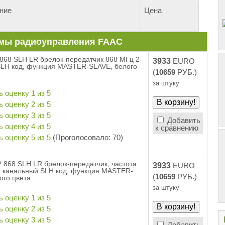
ние
Цена
мы радиоуправления FAAC
868 SLH LR брелок-передатчик 868 МГц 2-
3933
EURO
SLH код, функция MASTER-SLAVE, белого
(
10659
РУБ.)
за штуку
Добавить
к сравнению
(Проголосовало: 70)
 868 SLH LR брелок-передатчик, частота
3933
EURO
х канальный SLH код, функция MASTER-
(
10659
РУБ.)
ого цвета
за штуку
Добавить