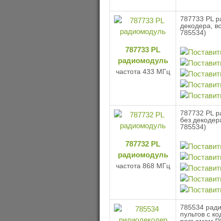
787733 PL р
декодера, 
785534)
787733 PL
радиомодуль
частота 433 МГц
787732 PL р
без декодер
785534)
787732 PL
радиомодуль
частота 868 МГц
785534 ради
пультов с к