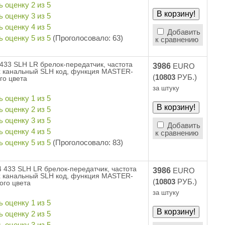
Добавить
(Проголосовало: 63)
к сравнению
433 SLH LR брелок-передатчик, частота
3986
EURO
х канальный SLH код, функция MASTER-
(
10803
РУБ.)
го цвета
за штуку
Добавить
к сравнению
(Проголосовало: 83)
 433 SLH LR брелок-передатчик, частота
3986
EURO
х канальный SLH код, функция MASTER-
(
10803
РУБ.)
ого цвета
за штуку