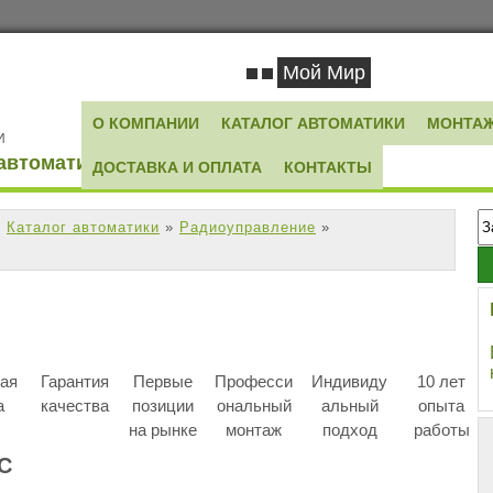
Мой Мир
О КОМПАНИИ
КАТАЛОГ АВТОМАТИКИ
МОНТАЖ
И
автоматики
ДОСТАВКА И ОПЛАТА
КОНТАКТЫ
»
Каталог автоматики
»
Радиоуправление
»
ая
Гарантия
Первые
Професси
Индивиду
10 лет
а
качества
позиции
ональный
альный
опыта
на рынке
монтаж
подход
работы
C