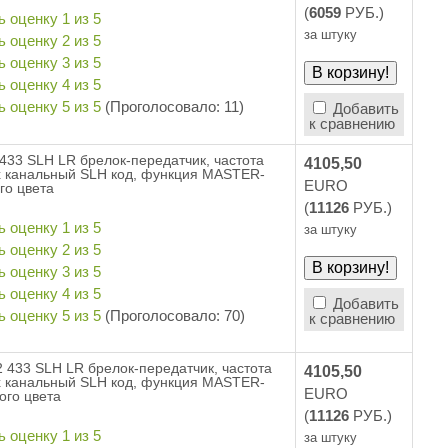
(
6059
РУБ.)
за штуку
(Проголосовало: 11)
Добавить
к сравнению
433 SLH LR брелок-передатчик, частота
4105,50
х канальный SLH код, функция MASTER-
EURO
го цвета
(
11126
РУБ.)
за штуку
Добавить
(Проголосовало: 70)
к сравнению
 433 SLH LR брелок-передатчик, частота
4105,50
х канальный SLH код, функция MASTER-
EURO
ого цвета
(
11126
РУБ.)
за штуку