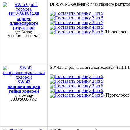
DH-SWING-50 корпус планетарного редуктор
DH-SWING-50
корпус
планетарного
редуктора
(Проголосова
для Swing-
3000PRO/5000PRO
SW 43 направляющая гайки ходовой. (ЗИП 1
SW 43
направляющая
гайки ходовой
(Проголосова
для Swing-
3000/5000/PRO